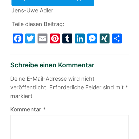
Jens-Uwe Adler
Teile diesen Beitrag:
Facebook
Twitter
Email
Pinterest
Tumblr
LinkedIn
Messeng
XING
Tei
Schreibe einen Kommentar
Deine E-Mail-Adresse wird nicht
veröffentlicht.
Erforderliche Felder sind mit
*
markiert
Kommentar
*