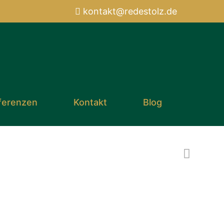
atnok
er@tk
otsed
ed.zl
ferenzen
Kontakt
Blog