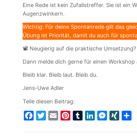
Eine Rede ist kein Zufallstreffer. Sie ist ei
Augenzwinkern.
Wichtig: Für deine Spontanrede gilt das gle
Übung ist Priorität, damit du auch für spon
📽️ Neugierig auf die praktische Umsetzung?
Dann melde dich gerne für einen Workshop a
Bleib klar. Bleib laut. Bleib du.
Jens-Uwe Adler
Teile diesen Beitrag:
Facebook
Twitter
Email
Pinterest
Tumblr
LinkedIn
Messe
XIN
T