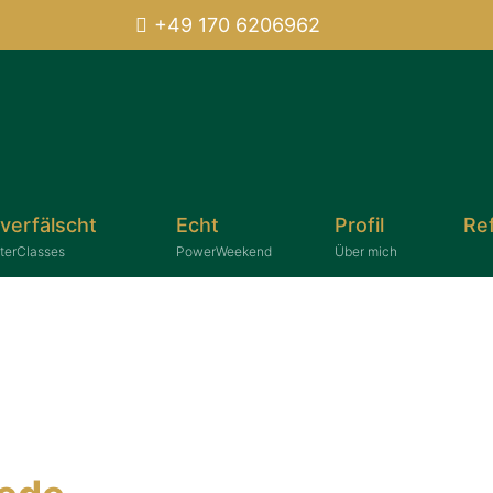
+49 170 6206962
verfälscht
Echt
Profil
Re
terClasses
PowerWeekend
Über mich