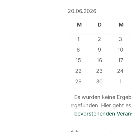
20.06.2026
Datum
Kalender
M
D
M
wählen.
Montag
Dienstag
Mit
von
0
0
0
1
2
3
Veranstaltungen
Veranstaltun
Vera
Veranstaltungen
0
0
0
8
9
10
Veranstaltungen
Veranstaltun
Veran
0
0
0
15
16
17
Veranstaltungen
Veranstaltung
Veran
0
0
0
22
23
24
Veranstaltungen
Veranstaltung
Veran
0
0
0
29
30
1
Veranstaltungen
Veranstaltung
Vera
Es wurden keine Ergebn
gefunden. Hier geht e
Hinweis
bevorstehenden Veran