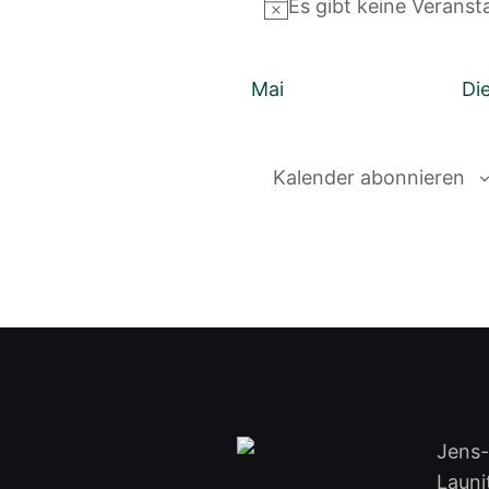
Es gibt keine Veranst
Hinweis
Mai
Di
Kalender abonnieren
Jens
Launi