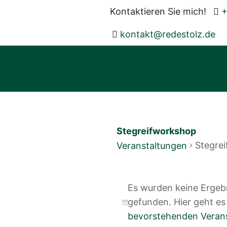
Kontaktieren Sie mich!
+
atnok
er@tk
otsed
ed.zl
Stegreifworkshop
Stegre
Veranstaltungen
Veranstaltungen
Es wurden keine Ergebn
gefunden. Hier geht e
Hinweis
bevorstehenden Veran