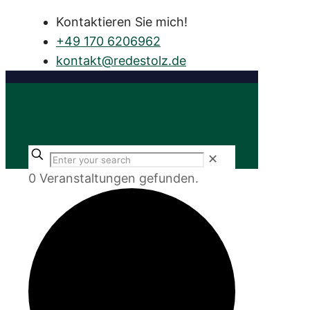
Kontaktieren Sie mich!
+49 170 6206962
atnok
er@tk
otsed
ed.zl
✕
0 Veranstaltungen gefunden.