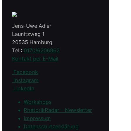
Jens-Uwe Adler
Launitzweg 1
20535 Hamburg
Tel.:
0170/6206962
Kontakt per E-Mail
Facebook
Instagram
LinkedIn
Workshops
RhetorikRadar – Newsletter
Impressum
Datenschutzerklärung