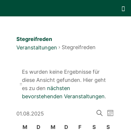
Stegreifreden
Stegreifreden
Veranstaltungen
Veranstaltungen
Es wurden keine Ergebnisse für
diese Ansicht gefunden. Hier geht
Hinweis
es zu den
nächsten
bevorstehenden Veranstaltungen
.
Veranst
Veranstal
01.08.2025
Monat
Ansicht
Suche
Datum
Suche
Kalender
Navigat
M
D
M
D
F
S
S
wählen.