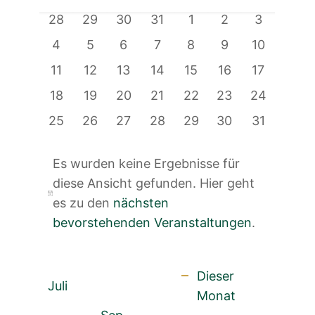
und
Montag
Dienstag
Mittwoch
Donnerstag
Freitag
Samstag
Sonntag
von
0
0
0
0
0
0
0
28
29
30
31
1
2
3
Ansichten
Veranstaltungen
Veranstaltungen
Veranstaltungen
Veranstaltungen
Veranstaltungen
Veranstaltunge
Veranstal
Veranstaltungen
0
0
0
0
0
0
0
4
5
6
7
8
9
10
Navigatio
Veranstaltungen
Veranstaltungen
Veranstaltungen
Veranstaltungen
Veranstaltungen
Veranstaltunge
Veranstal
0
0
0
0
0
0
0
11
12
13
14
15
16
17
Veranstaltungen
Veranstaltungen
Veranstaltungen
Veranstaltungen
Veranstaltungen
Veranstaltungen
Veranstal
0
0
0
0
0
0
0
18
19
20
21
22
23
24
Veranstaltungen
Veranstaltungen
Veranstaltungen
Veranstaltungen
Veranstaltungen
Veranstaltungen
Veranstalt
0
0
0
0
0
0
0
25
26
27
28
29
30
31
Veranstaltungen
Veranstaltungen
Veranstaltungen
Veranstaltungen
Veranstaltungen
Veranstaltungen
Veranstal
Es wurden keine Ergebnisse für
diese Ansicht gefunden. Hier geht
Hinweis
es zu den
nächsten
bevorstehenden Veranstaltungen
.
Dieser
Juli
Monat