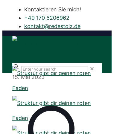
Kontaktieren Sie mich!
+49 170 6206962
atnok
er@tk
otsed
ed.zl
✕
15. Mai 2023