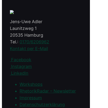
Jens-Uwe Adler
Launitzweg 1
20535 Hamburg
Tel.:
0170/6206962
Kontakt per E-Mail
Facebook
Instagram
LinkedIn
Workshops
RhetorikRadar – Newsletter
Impressum
Datenschutzerklärung