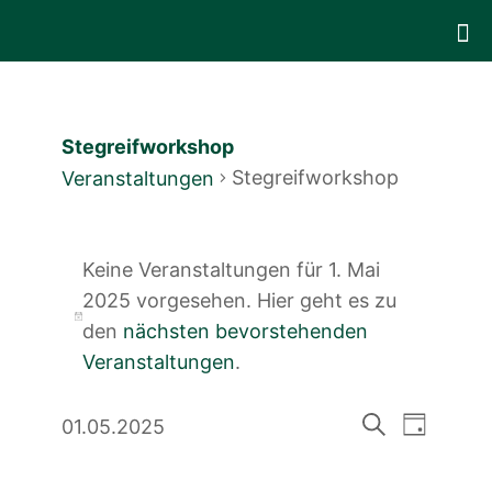
Stegreifworkshop
Stegreifworkshop
Veranstaltungen
Veranstaltungen
Keine Veranstaltungen für 1. Mai
für
2025 vorgesehen. Hier geht es zu
1.
Hinweis
den
nächsten bevorstehenden
Veranstaltungen
.
Mai
2025
Veranst
Veranstal
01.05.2025
Tag
Ansicht
Suche
Datum
Suche
Navigat
wählen.