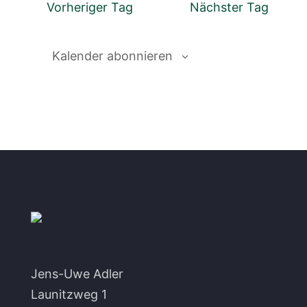
und
Vorheriger Tag
Nächster Tag
Ansichten
Navigatio
Kalender abonnieren
Jens-Uwe Adler
Launitzweg 1