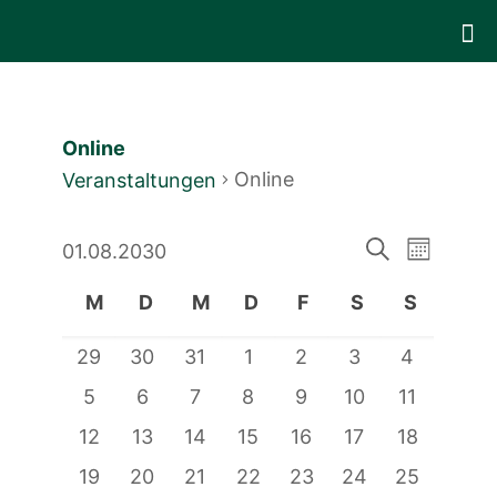
Online
Online
Veranstaltungen
Veranstal
Verans
Veranstaltungen
01.08.2030
Monat
Suche
Datum
Ansich
Suche
Kalender
M
D
M
D
F
S
S
wählen.
Naviga
und
Montag
Dienstag
Mittwoch
Donnerstag
Freitag
Samstag
Sonntag
von
0
0
0
0
0
0
0
29
30
31
1
2
3
4
Ansichten
Veranstaltungen
Veranstaltungen
Veranstaltungen
Veranstaltungen
Veranstaltungen
Veranstaltunge
Veranstal
Veranstaltungen
0
0
0
0
0
0
0
5
6
7
8
9
10
11
Navigatio
Veranstaltungen
Veranstaltungen
Veranstaltungen
Veranstaltungen
Veranstaltungen
Veranstaltungen
Veranstal
0
0
0
0
0
0
0
12
13
14
15
16
17
18
Veranstaltungen
Veranstaltungen
Veranstaltungen
Veranstaltungen
Veranstaltungen
Veranstaltunge
Veranstal
0
0
0
0
0
0
0
19
20
21
22
23
24
25