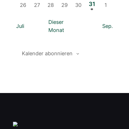
Veranstaltungen
Veranstaltungen
Veranstaltungen
Veranstaltungen
Veranstaltungen
Veranstaltungen
Veranstalt
1
31
0
0
0
0
0
0
26
27
28
29
30
1
Veranstaltungen
Veranstaltungen
Veranstaltungen
Veranstaltungen
Veranstaltungen
Veranstal
Veranstaltung
Dieser
Juli
Sep.
Monat
Kalender abonnieren