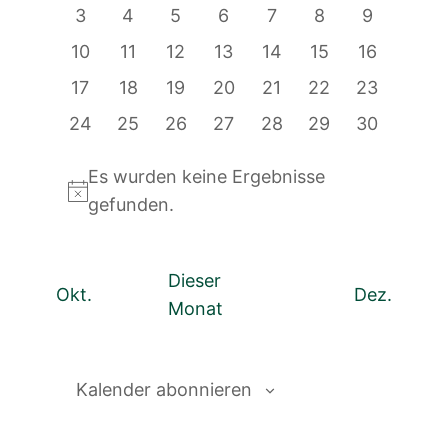
Veranstaltungen
0
0
0
0
0
0
0
3
4
5
6
7
8
9
Navigatio
Veranstaltungen
Veranstaltungen
Veranstaltungen
Veranstaltungen
Veranstaltungen
Veranstaltunge
Veranstal
0
0
0
0
0
0
0
10
11
12
13
14
15
16
Veranstaltungen
Veranstaltungen
Veranstaltungen
Veranstaltungen
Veranstaltungen
Veranstaltungen
Veranstal
0
0
0
0
0
0
0
17
18
19
20
21
22
23
Veranstaltungen
Veranstaltungen
Veranstaltungen
Veranstaltungen
Veranstaltungen
Veranstaltungen
Veranstalt
0
0
0
0
0
0
0
24
25
26
27
28
29
30
Veranstaltungen
Veranstaltungen
Veranstaltungen
Veranstaltungen
Veranstaltungen
Veranstaltungen
Veranstalt
Es wurden keine Ergebnisse
Hinweis
gefunden.
Dieser
Okt.
Dez.
Monat
Kalender abonnieren